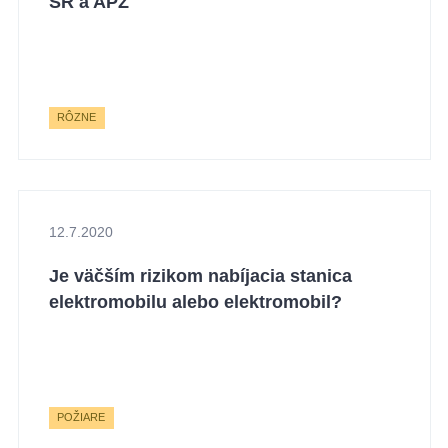
SR a APZ
RÔZNE
12.7.2020
Je väčším rizikom nabíjacia stanica
elektromobilu alebo elektromobil?
POŽIARE