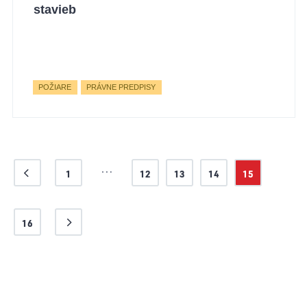
stavieb
POŽIARE
PRÁVNE PREDPISY
…
1
12
13
14
15
16