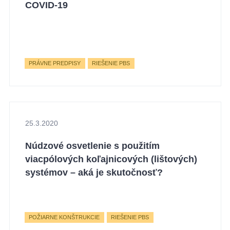
COVID-19
PRÁVNE PREDPISY
RIEŠENIE PBS
25.3.2020
Núdzové osvetlenie s použitím
viacpólových koľajnicových (lištových)
systémov – aká je skutočnosť?
POŽIARNE KONŠTRUKCIE
RIEŠENIE PBS