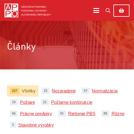
Články
Všetky
Nezaradené
Normalizácia
227
15
57
Požiare
Požiarne konštrukcie
19
21
Právne predpisy
Riešenie PBS
Rôzne
66
91
89
Stavebné výrobky
3