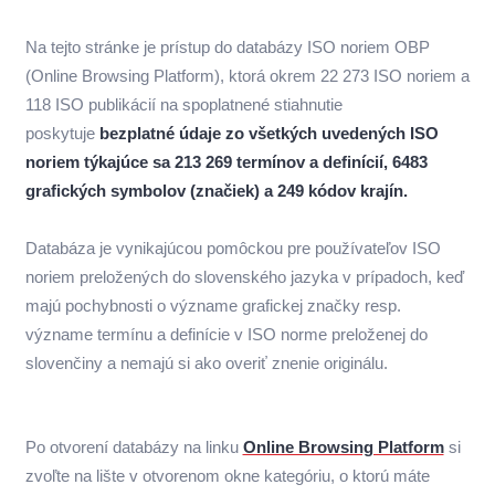
Na tejto stránke je prístup do databázy ISO noriem OBP
(Online Browsing Platform), ktorá okrem 22 273 ISO noriem a
118 ISO publikácií na spoplatnené stiahnutie
poskytuje
bezplatné údaje zo všetkých uvedených ISO
noriem týkajúce sa 213 269 termínov a definícií, 6483
grafických symbolov (značiek) a 249 kódov krajín.
Databáza je vynikajúcou pomôckou pre používateľov ISO
noriem preložených do slovenského jazyka v prípadoch, keď
majú pochybnosti o význame grafickej značky resp.
význame termínu a definície v ISO norme preloženej do
slovenčiny a nemajú si ako overiť znenie originálu.
Po otvorení databázy na linku
Online Browsing Platform
si
zvoľte na lište v otvorenom okne kategóriu, o ktorú máte