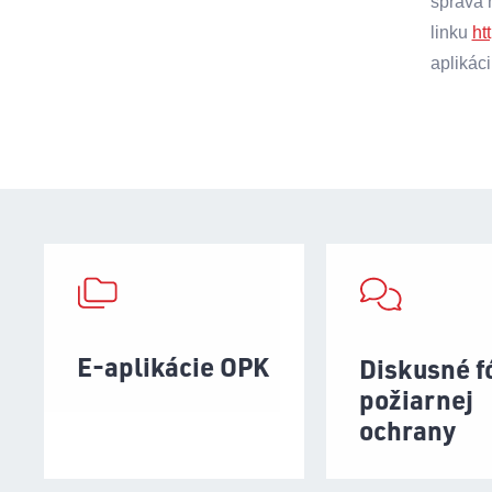
správa 
linku
ht
aplikác
E-aplikácie OPK
Diskusné 
požiarnej
ochrany