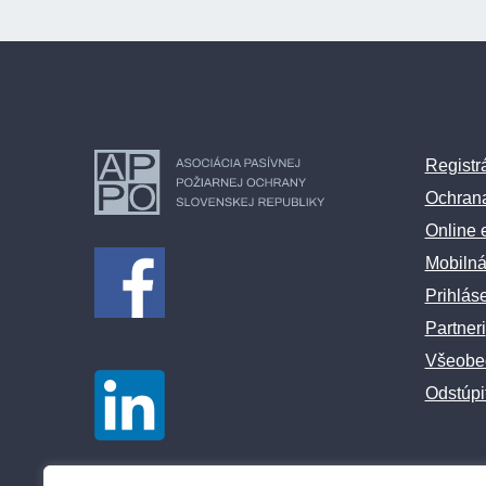
Registr
Ochran
Online 
Mobilná
Prihlás
Partneri
Všeobe
Odstúpi