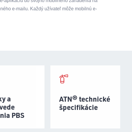
 e-aplikáciu do svojho mobilného zariadenia na
ného e-mailu. Každý užívateľ môže mobilnú e-
ky a
ATN® technické
vede
špecifikácie
enia PBS