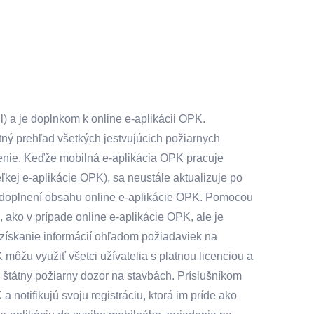
l) a je doplnkom k online e-aplikácii OPK.
ný prehľad všetkých jestvujúcich požiarnych
enie. Keďže mobilná e-aplikácia OPK pracuje
eľkej e-aplikácie OPK), sa neustále aktualizuje po
o doplnení obsahu online e-aplikácie OPK. Pomocou
ako v prípade online e-aplikácie OPK, ale je
získanie informácií ohľadom požiadaviek na
môžu využiť všetci užívatelia s platnou licenciou a
jú štátny požiarny dozor na stavbách. Príslušníkom
 notifikujú svoju registráciu, ktorá im príde ako