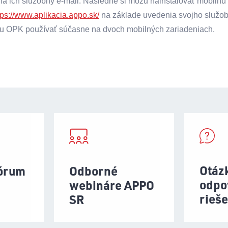
na ich služobný e-mail. Následne si môžu nainštalovať mobilnú
tps://www.aplikacia.appo.sk/
na základe uvedenia svojho služob
iu OPK používať súčasne na dvoch mobilných zariadeniach.
Otáz
fórum
Odborné
odpo
webináre APPO
rieš
SR