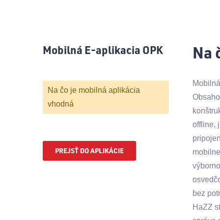
Na c
Mobilná E-aplikacia OPK
Mobilná
Na čo je mobilná aplikácia
Obsahom
vhodná
konštru
offline,
pripoje
PREJSŤ DO APLIKÁCIE
mobilne
výborno
osvedčo
bez potr
HaZZ st