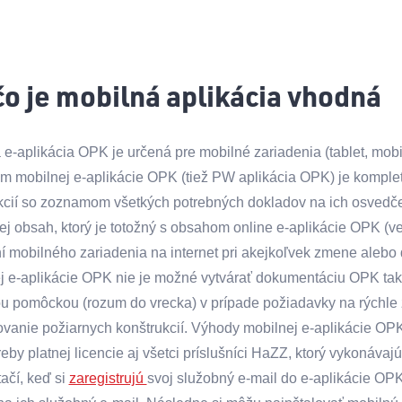
̌o je mobilná aplikácia vhodná
 e-aplikácia OPK je určená pre mobilné zariadenia (tablet, mobi
 mobilnej e-aplikácie OPK (tiež PW aplikácia OPK) je komplet
kcií so zoznamom všetkých potrebných dokladov na ich osvedč
 jej obsah, ktorý je totožný s obsahom online e-aplikácie OPK (v
ní mobilného zariadenia na internet pri akejkoľvek zmene aleb
j e-aplikácie OPK nie je možné vytvárať dokumentáciu OPK tak, 
u pomôckou (rozum do vrecka) v prípade požiadavky na rýchle 
vanie požiarnych konštrukcií. Výhody mobilnej e-aplikácie OPK 
eby platnej licencie aj všetci príslušníci HaZZ, ktorý vykonáva
ačí, keď si
zaregistrujú
svoj služobný e-mail do e-aplikácie OPK a