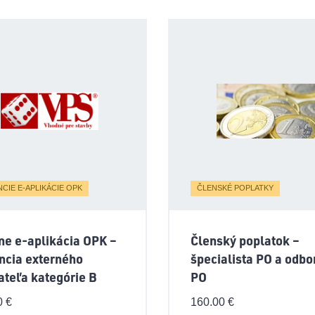
NCIE E-APLIKÁCIE OPK
ČLENSKÉ POPLATKY
ne e-aplikácia OPK –
Členský poplatok –
ncia externého
špecialista PO a odbo
ateľa kategórie B
PO
0
€
160.00
€