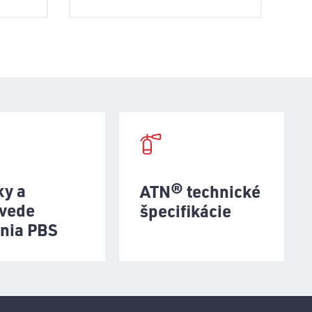
ky a
ATN® technické
vede
špecifikácie
enia PBS