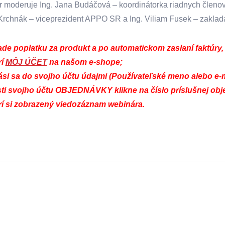
 moderuje Ing. Jana Budáčová – koordinátorka riadnych členov
rchnák – viceprezident APPO SR a Ing. Viliam Fusek – zaklad
de poplatku za produkt a po automatickom zaslaní faktúry, 
rí
MÔJ ÚČET
na našom e-shope;
lási sa do svojho účtu údajmi (Používateľské meno alebo e-
sti svojho účtu OBJEDNÁVKY klikne na číslo príslušnej ob
rí si zobrazený viedozáznam webinára.