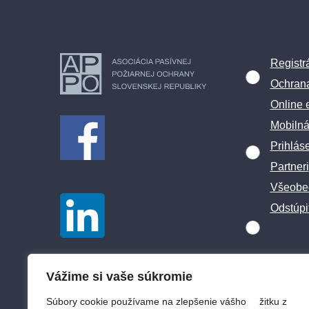
Registr
Ochran
Online 
Mobilná
Prihlás
Partneri
Všeobe
Odstúpi
Vážime si vaše súkromie
Súbory cookie používame na zlepšenie vášho zážitku z