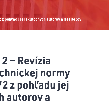
 z pohľadu jej skutočných autorov a riešiteľov
 2 – Revízia
chnickej normy
2 z pohľadu jej
h autorov a