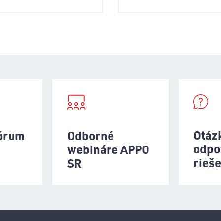
Otáz
fórum
Odborné
odpo
webináre APPO
rieš
SR