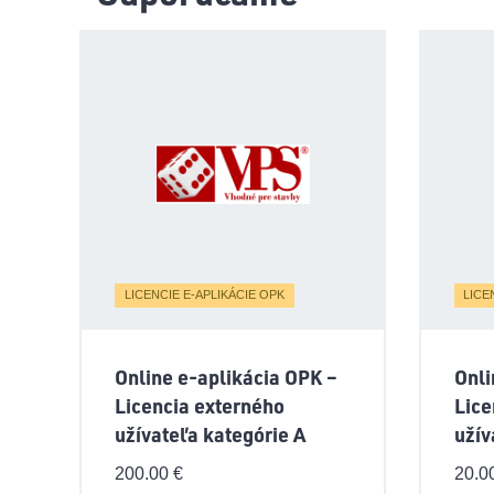
LICENCIE E-APLIKÁCIE OPK
LICE
Online e-aplikácia OPK –
Onli
Licencia externého
Lice
užívateľa kategórie A
užív
200.00
€
20.0