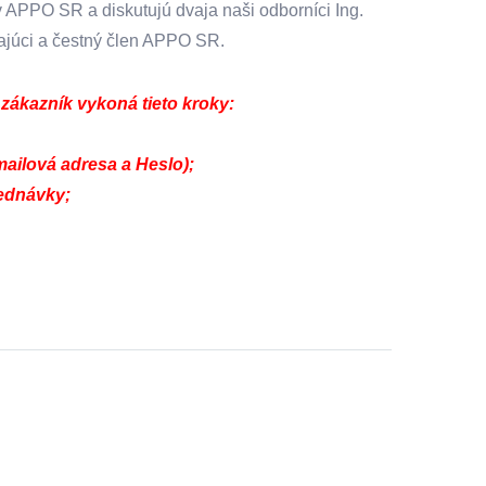
 APPO SR a diskutujú dvaja naši odborníci Ing.
a
ajúci a čestný člen APPO SR.
riešiteľov
zákazník vykoná tieto kroky:
mailová adresa a Heslo);
jednávky;