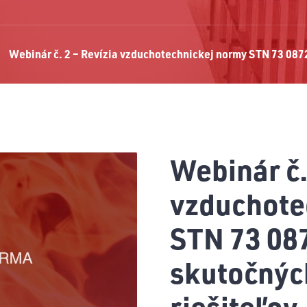
Webinár č. 2 – Revízia vzduchotechnickej normy STN 73 0872
Webinár č.
vzduchote
STN 73 087
skutočnýc
riešiteľov