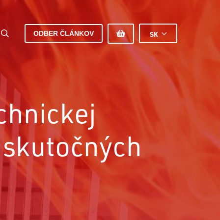
ODBER ČLÁNKOV
SK
chnickej
j skutočných