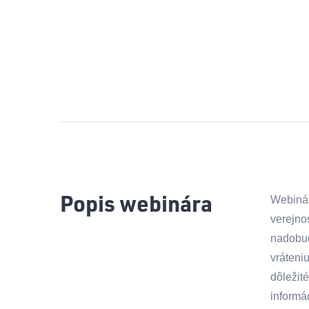
Popis webinára
Webinár
verejno
nadobud
vráteni
dôležité
informá