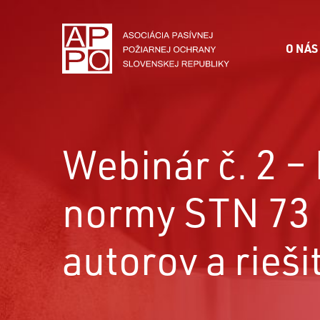
O NÁS
Webinár č. 2 –
normy STN 73 
autorov a rieši