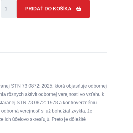
množstvo
PRIDAŤ DO KOŠÍKA
Webinár
č.
2
-
Revízia
vzduchotechnickej
normy
STN
73
ovanej STN 73 0872: 2025, ktorá objasňuje odbornej
0872
a rôznych aktivít odbornej verejnosti vo vzťahu k
z
astaranej STN 73 0872: 1978 a kontroverznému
pohľadu
 odborná verejnosť si už bohužiaľ zvykla, že
jej
e ich účelovo skresľujú. Preto je dôležité
skutočných
autorov