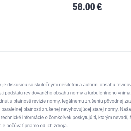
58.00
€
 je diskusiou so skutočnými riešiteľmi a autormi obsahu revid
sti podstatu revidovaného obsahu normy a turbulentného vnímani
nutiu platnosti revízie normy, legálnemu zrušeniu pôvodnej z
u paralelnej platnosti zrušenej nevyhovujúcej starej normy. Naša
 technické informácie o čomkoľvek poskytujú tí, ktorým nevadí, ž
cie počúvať priamo od ich zdroja.