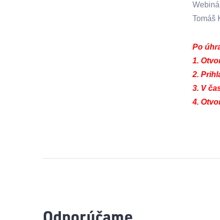
Webinár
Tomáš K
Po úhra
1. Otvo
2. Prih
3. V ča
4. Otvo
Odporúčame