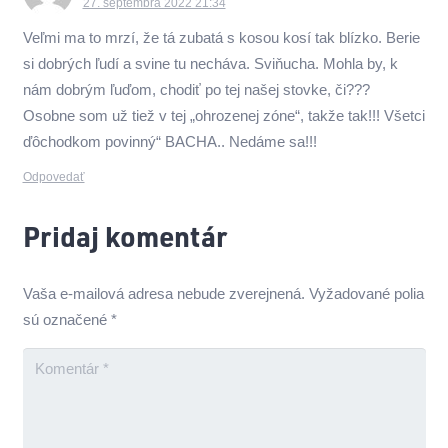
27. septembra 2022 21:34
Veľmi ma to mrzí, že tá zubatá s kosou kosí tak blízko. Berie
si dobrých ľudí a svine tu necháva. Sviňucha. Mohla by, k
nám dobrým ľuďom, chodiť po tej našej stovke, či???
Osobne som už tiež v tej „ohrozenej zóne“, takže tak!!! Všetci
ďôchodkom povinný“ BACHA.. Nedáme sa!!!
Odpovedať
Pridaj komentár
Vaša e-mailová adresa nebude zverejnená.
Vyžadované polia
sú označené
*