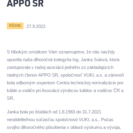
APPO SR
27.9.2022
RÔZNE
S hlbokým smútkom Vám oznamujeme, že nás navždy
opustila naša dlhoročná kolegyňa Ing. Janka Sulová, ktorá
zastupovala v našej asociácii jedného zo zakladajúcich
riadnych členov APPO SR, spoločnosť VUKI, a.s. a zároveň
bola odborným expertom Centra technickej normalizácie pre
káble a vodiče pri Asociácii výrobcov káblov a vodičov ČR a
SR.
Janka bola po štúdiách od 1.8.1983 do 31.7.2021
neoddeliteľnou súčasťou spoločnosti VUKI, a.s.. Počas
svojho dlhoročného pôsobenia v oblasti výskumu a vývoja,