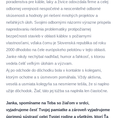
poradenstva pre káble, laky a živice odovzdala firme a celej
odbornej verejnosti nespočetné a neoceniteľné odborné
skúsenosti a hodnoty pri riešení mnohých projektov a
neľahkých úloh. Svojimi odbornými názormi výrazne prispela
napredovaniu riešenia problematiky protipožiarnej
bezpečnosti stavieb v oblasti káblov s požiarnymi
vlastnosťami, vďaka čomu je Slovenská republika od roku
2000 dlhodobo na čele európskeho pelotónu v tejto oblasti.
Janke nikdy nechýbal nadhľad, humor a ľahkosť, s ktorou
vedela čeliť veľkým úlohám a výzvam.
Aj po odchode do dôchodku bola v kontakte s kolegami,
ktorým ochotne a s úsmevom pomáhala. Vždy aktívna,
veselá a usmiata kolegyňa sa nesmierne tešila, že si naplno
užije dôchodok. Žiaľ, táto jej túžba sa naplnila len čiastočne.
Janka, spomíname na Teba so žiaľom v srdci,
vyjadrujeme česť Tvojej pamiatke a zároveň vyjadrujeme
úprimnú sústrasť celej Tvojej rodine a všetkým, ktorí Ťa