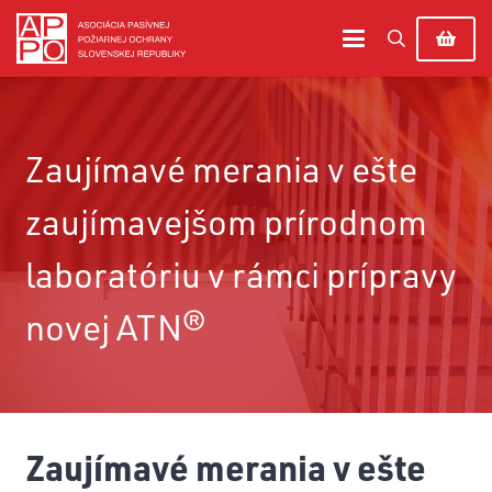
Zaujímavé merania v ešte
zaujímavejšom prírodnom
laboratóriu v rámci prípravy
novej ATN®
Zaujímavé merania v ešte