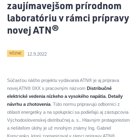
zaujímavejšom prírodnom
laboratóriu v rámci prípravy
novej ATN®
12.9.2022
RÔZNE
Súčasťou nášho projektu vydávania ATN® je aj príprava
novej ATN® 0XX s pracovným názvom
Distribučné
elektrické vedenia nízkeho a vysokého napätia. Detaily
návrhu a zhotovenia
. Túto normu pripravujú odborníci z
oblasti energetiky a na spolupráci sa podieľajú aj zástupcovia
Východoslovenskej distribučnej a. s.. Hlavným protagonistom
a riešiteľom úlohy je už mnohým známy Ing. Gabriel
Krescanko, ktorý zorganizoval v rámci prípravy ATN®,