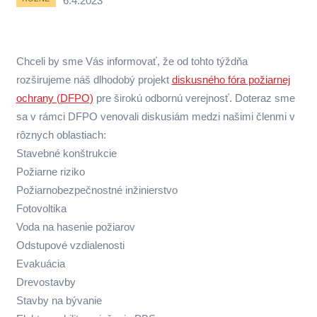
6.4.2023
Chceli by sme Vás informovať, že od tohto týždňa
rozširujeme náš dlhodobý projekt
diskusného fóra požiarnej
ochrany (DFPO)
pre širokú odbornú verejnosť. Doteraz sme
sa v rámci DFPO venovali diskusiám medzi našimi členmi v
rôznych oblastiach:
Stavebné konštrukcie
Požiarne riziko
Požiarnobezpečnostné inžinierstvo
Fotovoltika
Voda na hasenie požiarov
Odstupové vzdialenosti
Evakuácia
Drevostavby
Stavby na bývanie