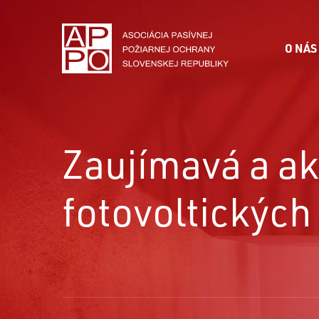
O NÁS
Zaujímavá a a
fotovoltickýc