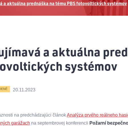
á a aktuálna prednáška na tému PBS fotovoltických systémov
ujímavá a aktuálna pre
tovoltických systémov
DENÉ
20.11.2023
znosti na predchádzajúci článok
Analýza prvého reálneho hasič
ných garážach
na septembrovej konferencii
Požarní bezpečno