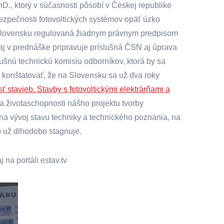
D., ktorý v súčasnosti pôsobí v Českej republike
ezpečnosti fotovoltických systémov opäť úzko
na Slovensku regulovaná žiadnym právnym predpisom
aj v prednáške pripravuje príslušná ČSN aj úprava
ušnú technickú komisiu odborníkov, ktorá by sa
é konštatovať, že na Slovensku sa už dva roky
stavieb. Stavby s fotovoltickými elektrárňami a
i a životaschopnosti nášho projektu tvorby
a vývoj stavu techniky a technického poznania, na
eb už dlhodobo stagnuje.
 na portáli estav.tv