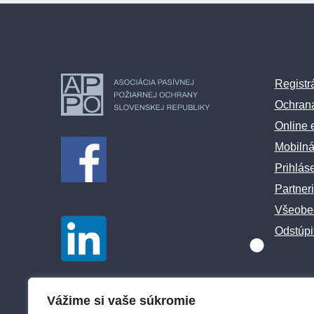
Registr
Ochran
Online 
Mobilná
Prihlás
Partneri
Všeobe
Odstúpi
Vážime si vaše súkromie