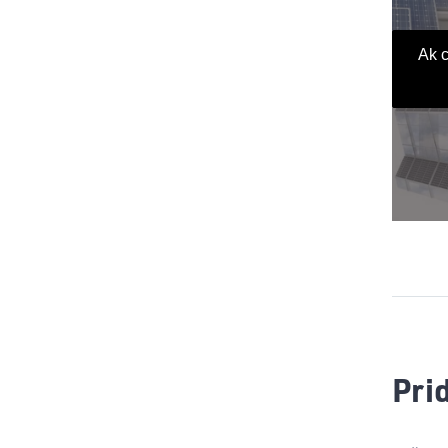
Ak c
Pri