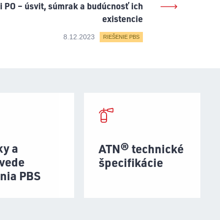
ti PO – úsvit, súmrak a budúcnosť ich
existencie
8.12.2023
RIEŠENIE PBS
ky a
ATN® technické
vede
špecifikácie
enia PBS