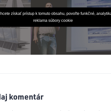
hcete získať prístup k tomuto obsahu, povoľte funkčné, analytik
reklama súbory cookie
daj komentár