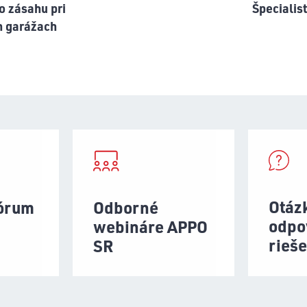
o zásahu pri
Špecialis
h garážach
Otáz
fórum
Odborné
odpo
webináre APPO
rieš
SR