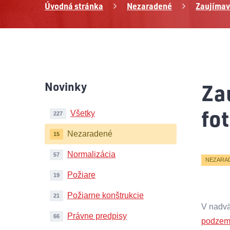
Úvodná stránka
Nezaradené
Zaujímav
Za
Novinky
fo
Všetky
227
Nezaradené
15
Normalizácia
57
NEZARA
Požiare
19
Požiarne konštrukcie
21
V nadvä
Právne predpisy
66
podzem