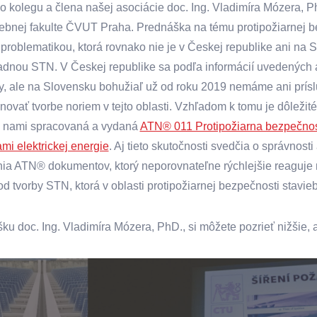
o kolegu a člena našej asociácie doc. Ing. Vladimíra Mózera, Ph
ebnej fakulte ČVUT Praha. Prednáška na tému protipožiarnej b
s problematikou, ktorá rovnako nie je v Českej republike ani 
iadnou STN. V Českej republike sa podľa informácií uvedených 
y, ale na Slovensku bohužiaľ už od roku 2019 nemáme ani prísl
novať tvorbe noriem v tejto oblasti. Vzhľadom k tomu je dôležit
 nami spracovaná a vydaná
ATN® 011 Protipožiarna bezpečnosť 
mi elektrickej energie
. Aj tieto skutočnosti svedčia o správnost
ia ATN® dokumentov, ktorý neporovnateľne rýchlejšie reaguje n
od tvorby STN, ktorá v oblasti protipožiarnej bezpečnosti stavi
u doc. Ing. Vladimíra Mózera, PhD., si môžete pozrieť nižšie, aj