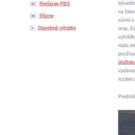
bývaléh
Riešenie PBS
91
na Stav
Rôzne
89
súvisí 
Stavebné výrobky
resp. ž
3
vyhlášk
mala ve
používa
úložiska
vydávan
rozdiel 
Prednášk