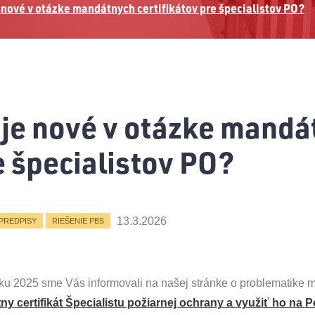
 nové v otázke mandátnych certifikátov pre špecialistov PO?
 je nové v otázke mandá
e špecialistov PO?
13.3.2026
PREDPISY
RIEŠENIE PBS
roku 2025 sme Vás informovali na našej stránke o problematike m
y certifikát Špecialistu požiarnej ochrany a využiť ho na P