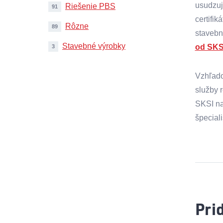
usudzuj
Riešenie PBS
91
certifi
Rôzne
89
stavebn
Stavebné výrobky
od SKS
3
Vzhľado
služby 
SKSI na
špeciali
Pri