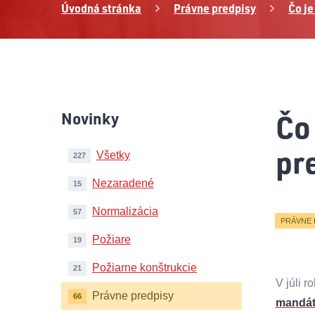
Úvodná stránka
Právne predpisy
Čo je
Čo
Novinky
pr
Všetky
227
Nezaradené
15
Normalizácia
57
PRÁVNE 
Požiare
19
Požiarne konštrukcie
21
V júli 
Právne predpisy
66
mandátn