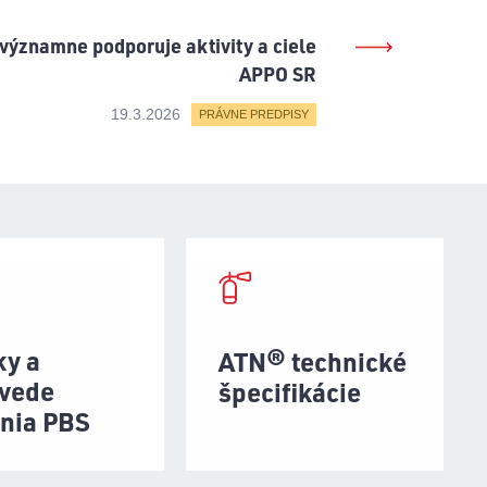
významne podporuje aktivity a ciele
APPO SR
19.3.2026
PRÁVNE PREDPISY
ky a
ATN® technické
vede
špecifikácie
enia PBS