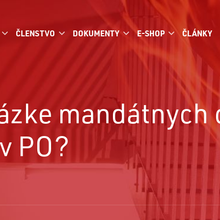
ČLENSTVO
DOKUMENTY
E-SHOP
ČLÁNKY
tázke mandátnych c
ov PO?