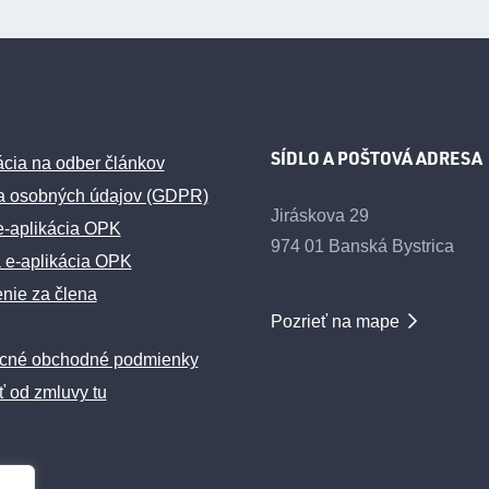
SÍDLO A POŠTOVÁ ADRESA
ácia na odber článkov
a osobných údajov (GDPR)
Jiráskova 29
e-aplikácia OPK
974 01 Banská Bystrica
 e-aplikácia OPK
enie za člena
Pozrieť na mape
cné obchodné podmienky
ť od zmluvy tu