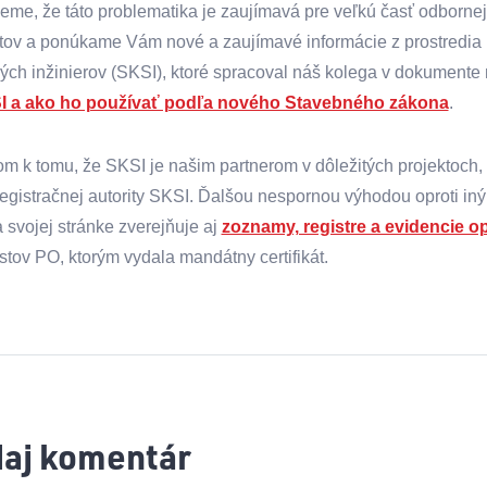
eme, že táto problematika je zaujímavá pre veľkú časť odborne
kátov a ponúkame Vám nové a zaujímavé informácie z prostredia
ých inžinierov (SKSI), ktoré spracoval náš kolega v dokumente 
I a ako ho používať podľa nového Stavebného zákona
.
m k tomu, že SKSI je našim partnerom v dôležitých projektoch,
registračnej autority SKSI. Ďalšou nespornou výhodou oproti iný
 svojej stránke zverejňuje aj
zoznamy, registre a evidencie 
stov PO, ktorým vydala mandátny certifikát.
daj komentár