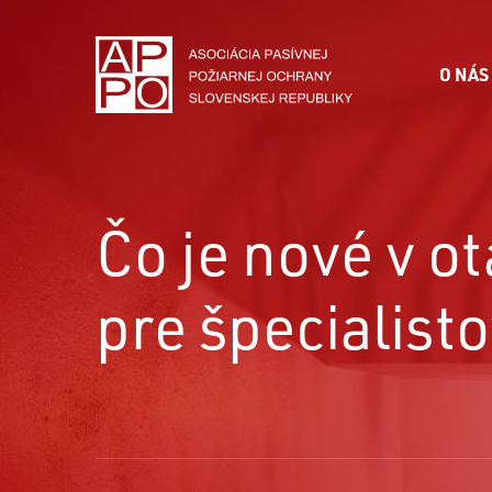
O NÁS
Čo je nové v o
pre špecialist