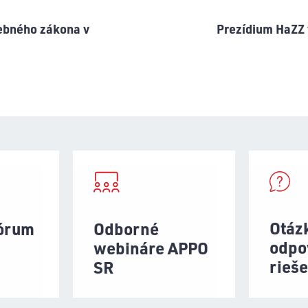
vebného zákona v
Prezídium HaZZ 
Otáz
fórum
Odborné
odpo
webináre APPO
rieš
SR