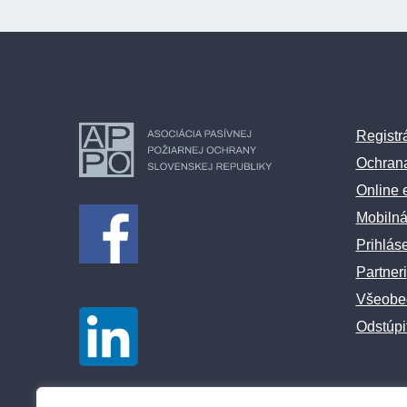
Registr
Ochran
Online 
Mobilná
Prihlás
Partneri
Všeobe
Odstúpi