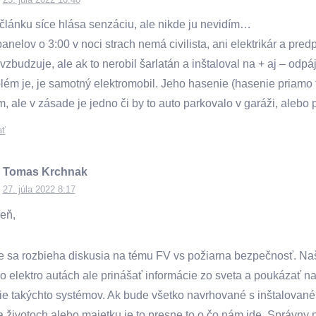
článku síce hlása senzáciu, ale nikde ju nevidím…
nelov o 3:00 v noci strach nemá civilista, ani elektrikár a pred
vzbudzuje, ale ak to nerobil šarlatán a inštaloval na + aj – odp
lém je, je samotný elektromobil. Jeho hasenie (hasenie priamo t
, ale v zásade je jedno či by to auto parkovalo v garáži, alebo 
ať
Tomas Krchnak
27. júla 2022 8:17
eň,
e sa rozbieha diskusia na tému FV vs požiarna bezpečnosť. Naši
o elektro autách ale prinášať informácie zo sveta a poukázať n
cie takýchto systémov. Ak bude všetko navrhované s inštalované 
na životoch alebo majetku je to presne to o čo nám ide. Správny 