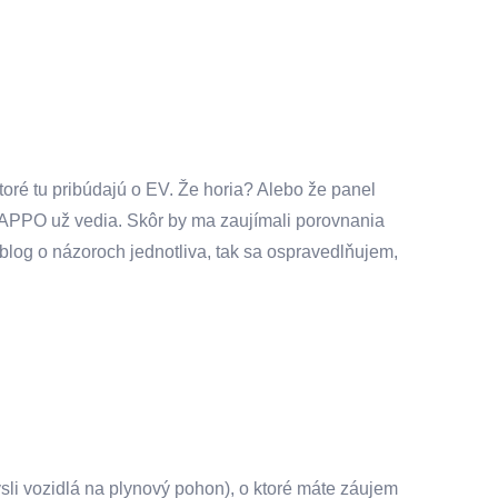
toré tu pribúdajú o EV. Že horia? Alebo že panel
ia APPO už vedia. Skôr by ma zaujímali porovnania
log o názoroch jednotliva, tak sa ospravedlňujem,
sli vozidlá na plynový pohon), o ktoré máte záujem