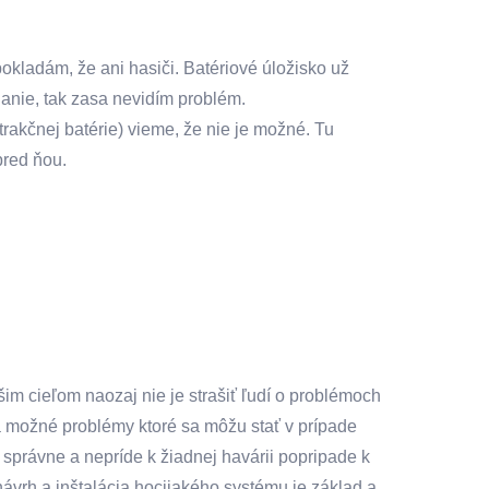
pokladám, že ani hasiči. Batériové úložisko už
ájanie, tak zasa nevidím problém.
rakčnej batérie) vieme, že nie je možné. Tu
pred ňou.
m cieľom naozaj nie je strašiť ľudí o problémoch
a možné problémy ktoré sa môžu stať v prípade
správne a nepríde k žiadnej havárii popripade k
návrh a inštalácia hocijakého systému je základ a