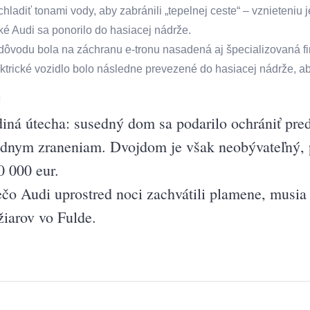
chladiť tonami vody, aby zabránili „tepelnej ceste“ – vznieteniu
cké Audi sa ponorilo do hasiacej nádrže.
 dôvodu bola na záchranu e-tronu nasadená aj špecializovaná fi
ektrické vozidlo bolo následne prevezené do hasiacej nádrže, ab
diná útecha: susedný dom sa podarilo ochrániť pred
adnym zraneniam. Dvojdom je však neobývateľný, 
0 000 eur.
ečo Audi uprostred noci zachvátili plamene, musia t
žiarov vo Fulde.