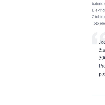
batérie 
Elektri
Z tohto
Toto el
Je
ži
50
Pr
po