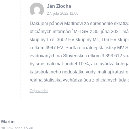
Ján Zlocha
27. júla 2022 11:08
Ďakujem pánovi Martinovi za spresnenie skratky
oficiálnych informácií MH SR z 30. júna 2021 m
skupiny L7e, 3602 EV skupiny M1, 166 EV skupin
celkom 4947 EV. Podľa oficiálnej štatistiky MV 
evidovaných na Slovensku celkom 3 393 612 vozi
by sme mali mať podiel 10 %, ako uvádza kolega
katastrofálneho nedostatku vody, mali aj katastro
reálna štatistika vychádzajúca z oficiálnych úd
Odpovedať
Martin
25. júla 2022 10:48