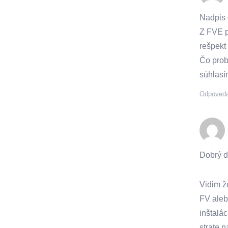
Nadpis 
Z FVE pa
rešpekt 
Čo prob
súhlasím
Odpoved
Dobrý d
Vidim ž
FV aleb
inštalá
strate 