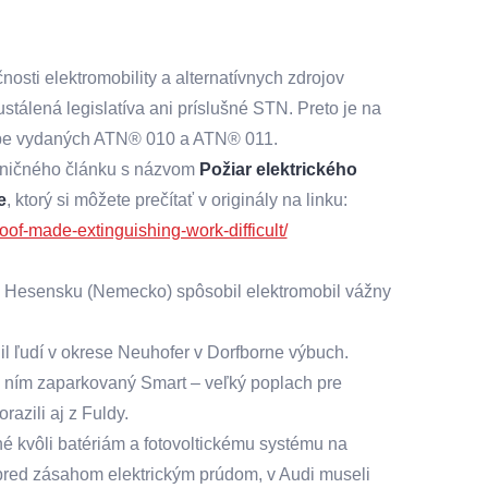
sti elektromobility a alternatívnych zdrojov
 ustálená legislatíva ani príslušné STN. Preto je na
dobe vydaných ATN® 010 a ATN® 011.
aničného článku s názvom
Požiar elektrického
e
, ktorý si môžete prečítať v originály na linku:
oof-made-extinguishing-work-difficult/
m Hesensku (Nemecko) spôsobil elektromobil vážny
l ľudí v okrese Neuhofer v Dorfborne výbuch.
d ním zaparkovaný Smart – veľký poplach pre
azili aj z Fuldy.
 kvôli batériám a fotovoltickému systému na
ť pred zásahom elektrickým prúdom, v Audi museli