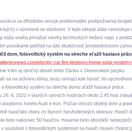
ociácia sa dlhodobo venuje problematike protipožiarnej bezpečno
tických) v súvislosti so stavbami. V tejto oblasti stále neexistuje
aj naša snaha prinášať návrhy technických riešení napr. v po
ám ponúkame pohľad na túto skutočnosť prostredníctvom zahr
ičil dom, fotovoltický systém na streche sťažil hasiace prác
batteriesnews.com/electric-car-fire-destroys-home-solar-system-r
e Vám aj stručný obsah tohto článku v Slovenskom jazyku.
ali sa na ochranu klímy, teraz nemajú kde bývať: Vo východno
 a fotovoltický systém na streche domu sťažil hasiace práce.
u 26. 6. 2022 v skorých ranných hodinách okolo 2.45 hod zobudi
i dvojdomu horelo Audi e-tron. Požiar ohrozil obytný dom a pre
ľné hasičské zbory zo štyroch Neuhoferských okresov. Hasiči dor
te bolo nakoniec 50 hasičov. Hasenie bolo obzvlášť nebezpečné
: v súvislosti s fotovoltickým systémom sa hasiči museli chráni