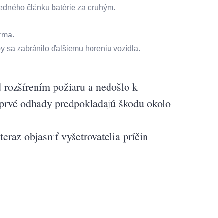
 jedného článku batérie za druhým.
rma.
y sa zabránilo ďalšiemu horeniu vozidla.
 rozšírením požiaru a nedošlo k
prvé odhady predpokladajú škodu okolo
eraz objasniť vyšetrovatelia príčin