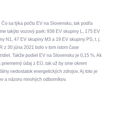
. Čo sa týka počtu EV na Slovensku, tak podľa
áme takýto vozový park: 938 EV skupiny L, 175 EV
y N1, 47 EV skupiny M3 a 19 EV skupiny PS, t. j.
SR z 30 júna 2021 bolo v tom istom čase
diel. Takže podiel EV na Slovensku je 0,15 %. Ak
 priemerný údaj z EÚ, tak už by sme okrem
fálny nedostatok energetických zdrojov. Aj toto je
ajov a názoru mnohých odborníkov.