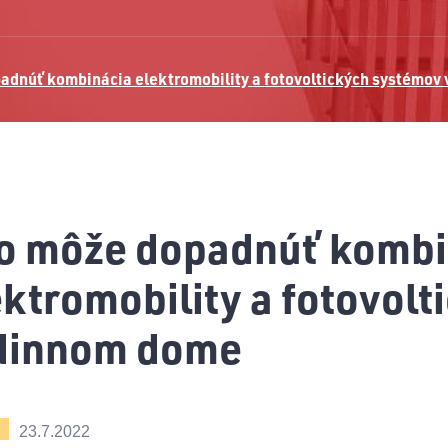
adnúť kombinácia elektromobility a fotovoltických systémov
o môže dopadnúť kombi
ektromobility a fotovolt
dinnom dome
E
23.7.2022