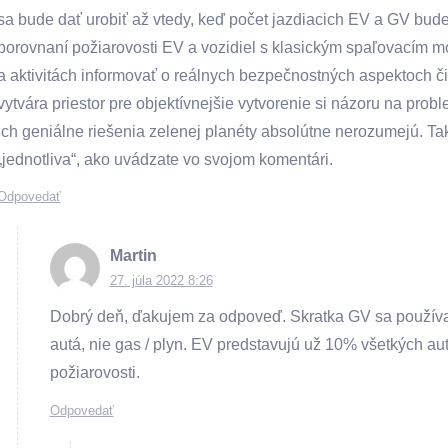
sa bude dať urobiť až vtedy, keď počet jazdiacich EV a GV bude 
porovnaní požiarovosti EV a vozidiel s klasickým spaľovacím 
a aktivitách informovať o reálnych bezpečnostných aspektoch či 
vytvára priestor pre objektívnejšie vytvorenie si názoru na probl
ich geniálne riešenia zelenej planéty absolútne nerozumejú. Tak
„jednotliva“, ako uvádzate vo svojom komentári.
Odpovedať
Martin
27. júla 2022 8:26
Dobrý deň, ďakujem za odpoveď. Skratka GV sa používa
autá, nie gas / plyn. EV predstavujú už 10% všetkých au
požiarovosti.
Odpovedať