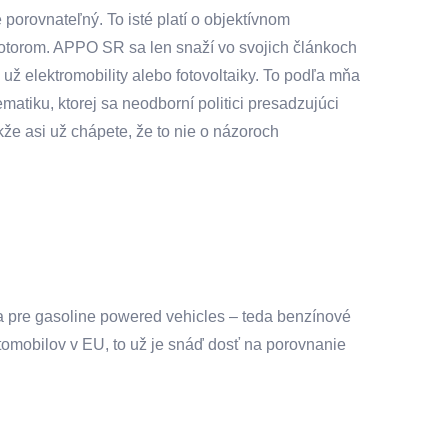
porovnateľný. To isté platí o objektívnom
motorom. APPO SR sa len snaží vo svojich článkoch
už elektromobility alebo fotovoltaiky. To podľa mňa
ematiku, ktorej sa neodborní politici presadzujúci
že asi už chápete, že to nie o názoroch
 pre gasoline powered vehicles – teda benzínové
tomobilov v EU, to už je snáď dosť na porovnanie