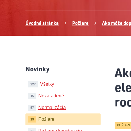
Úvodná stránka
Požiare
Ako môže dop
Ak
Novinky
el
Všetky
227
Nezaradené
ro
15
Normalizácia
57
Požiare
19
POŽIAR
Požiarne konštrukcie
21