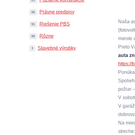
Právne predpisy
66
Naša as
Riešenie PBS
91
(fotovol
Rôzne
89
mieste 
Preto V
Stavebné výrobky
3
auta zn
https://
Ponúkam
Spolieh
požiar –
V sobot
V garáž
dobrovo
Na mies
streche