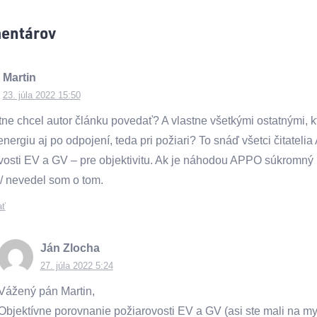
entárov
.
Martin
23. júla 2022 15:50
tne chcel autor článku povedať? A vlastne všetkými ostatnými, k
energiu aj po odpojení, teda pri požiari? To snáď všetci čitatel
vosti EV a GV – pre objektivitu. Ak je náhodou APPO súkromný b
/ nevedel som o tom.
ať
Ján Zlocha
27. júla 2022 5:24
Vážený pán Martin,
Objektívne porovnanie požiarovosti EV a GV (asi ste mali na my