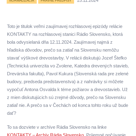
15.11.2024
NORMALIZÁCIA
PRÁVNE PREDPISY
Toto je titulok veľmi zaujímavej rozhlasovej epizódy relácie
KONTAKTY na rozhlasovej stanici Rádio Slovensko, ktorá
bola odvysielaná dňa 12.11.2024. Zaujímavej najmä z
hľadiska dôvodov, prečo sa zatiaľ na Slovensku nemôžu
stavať výškové drevostavby. V relácii diskutujú Jozef Štefko
(Technická univerzita vo Zvolene, Katedra drevených stavieb,
Drevárska fakulta), Pavol Kukura (Slovenská rada pre zelené
budovy, predseda predstavenstva) a z nahrávky si môžete
vypočuť Antona Osvalda k téme požiarov a drevostavieb. Už
z mien diskutujúcich sú zrejmé dôvody, prečo na Slovensku
zatiaľ nie. A prečo sa v Čechách od konca tohto roku už bude
dať?
To sa dozviete v archíve Rádia Slovensko na linke
KONTAKTY – Archív Rádia Slovensko
. Príjemné počúvanie