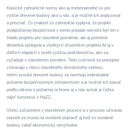
Klasické zahraničné normy ako aj medzinárodné sú pre
vyššie drevené budovy ako u nás. a je možné ich analyzovať
a prevziať. Zo znalostí zo zahraničia vyplýva, že projekt
protipožiarnej bezpečnosti v tomto prípade nemôže byť len v
štádiu projektu pre stavebné povolenie, ale aj potrebná
dôsledná spolupráca všetkých účastníkov projektu AI aj v
ďaľších etapách s oveľa vyššou podrobnosťou, ako sa
vyžaduje v stavebnom povolení. Tieto zručnosti sa postupne
získavajú v rámci stavebného drevárskeho sektoru.
Veľmi vysoké drevené budovy sa navrhujú individuálne
požiarne bezpečnostným inžinierstvom a je možné ich stavať
podľa zákona o požiarnej ochrane aj u nás avšak je ťažke
nájsť konzesus s HaZZ.
Všetci zúčastnení v stavebnom procece a v procese užívania
stavieb sa musia na uvedené pripraviť aj keď sú uvedené
budovy zatiaľ ekonomicky nevýhodné.