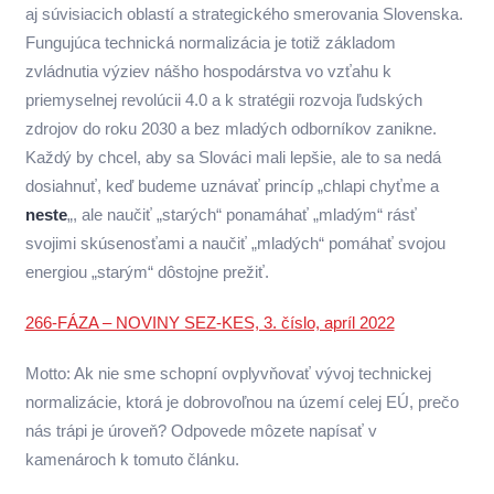
aj súvisiacich oblastí a strategického smerovania Slovenska.
Fungujúca technická normalizácia je totiž základom
zvládnutia výziev nášho hospodárstva vo vzťahu k
priemyselnej revolúcii 4.0 a k stratégii rozvoja ľudských
zdrojov do roku 2030 a bez mladých odborníkov zanikne.
Každý by chcel, aby sa Slováci mali lepšie, ale to sa nedá
dosiahnuť, keď budeme uznávať princíp „chlapi chyťme a
neste
„, ale naučiť „starých“ ponamáhať „mladým“ rásť
svojimi skúsenosťami a naučiť „mladých“ pomáhať svojou
energiou „starým“ dôstojne prežiť.
266-FÁZA – NOVINY SEZ-KES, 3. číslo, apríl 2022
Motto: Ak nie sme schopní ovplyvňovať vývoj technickej
normalizácie, ktorá je dobrovoľnou na území celej EÚ, prečo
nás trápi je úroveň? Odpovede môzete napísať v
kamenároch k tomuto článku.