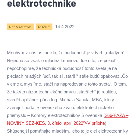
elektrotechnike
14.4.2022
NEZARADENÉ
RÔZNE
Mnohým z nás asi uniklo, že budúcnosť je v tých „mladých“.
Nejedná sa však o mládež Leninovu. Ide o to, že pokiaľ
nepochopíme, že technická budúcnosť tohto sveta je na
pleciach mladých ľudí, tak si „starší“ stále budú opakovať „Čo
vieme a myslíme, stačí na napredovanie tohto sveta“. O tom,
že takýto názor technického omylu „starších“ je realitou,
svedčí aj článok pána Ing. Michala Sahula, MBA, ktorý
zverejnil portál Slovenského zväzu elektrotechnického
priemyslu – Komory elektrotechnikov Slovenska (
266-FÁZA –
NOVINY SEZ-KES, 3. číslo, apríl 2022″>V prílohe
).
Skúsenejší pomáhajte mladším, lebo to je cieľ elektrotechniky