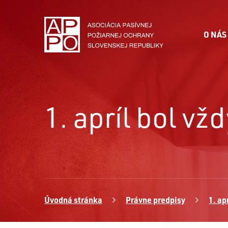
O NÁS
1. apríl bol v
Úvodná stránka
Právne predpisy
1. ap