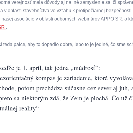
orná verejnosť mala dôvody aj na iné zamyslenie sa, či správ
a v oblasti stavebníctva vo vzťahu k protipožiarnej bezpečnosti 
u našej asociácie v oblasti odborných webinárov APPO SR, o kto
SR
.
 teda palce, aby to dopadlo dobre, lebo to je jediné, čo sme scho
keďže je 1. apríl, tak jedna „múdrosť“:
ezorientačný kompas je zariadenie, ktoré vyvoláva
chode, potom prechádza súčasne cez sever aj juh,
preto sa niektorým zdá, že Zem je plochá. Čo už 
tuálnej reality“