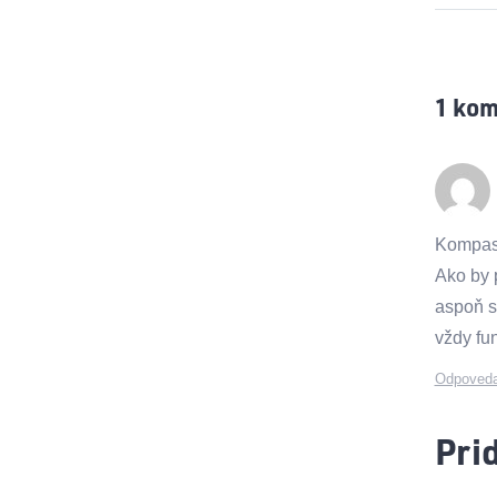
1
kom
Kompas 
Ako by 
aspoň s
vždy fu
Odpoved
Pri