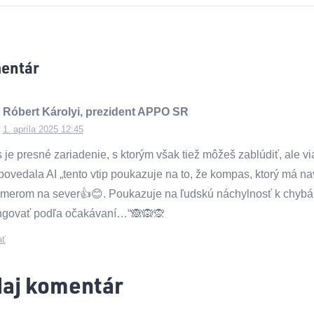
entár
.
Róbert Károlyi, prezident APPO SR
1. apríla 2025 12:45
je presné zariadenie, s ktorým však tiež môžeš zablúdiť, ale v
povedala AI „tento vtip poukazuje na to, že kompas, ktorý má na
merom na sever👍😊. Poukazuje na ľudskú náchylnosť k chybám 
ngovať podľa očakávaní…“🙈🙉🙊
ať
daj komentár