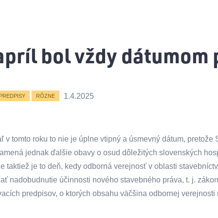
 apríl bol vždy dátumom 
1.4.2025
PREDPISY
RÔZNE
ľ v tomto roku to nie je úplne vtipný a úsmevný dátum, pretože 
namená jednak ďalšie obavy o osud dôležitých slovenských hos
e taktiež je to deň, kedy odborná verejnosť v oblasti stavebníc
ť nadobudnutie účinnosti nového stavebného práva, t. j. zákona
acích predpisov, o ktorých obsahu väčšina odbornej verejnosti 