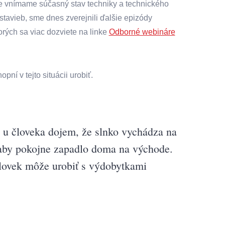
ne vnímame súčasný stav techniky a technického
stavieb, sme dnes zverejnili ďalšie epizódy
rých sa viac dozviete na linke
Odborné webináre
pní v tejto situácii urobiť.
 u človeka dojem, že slnko vychádza na
 aby pokojne zapadlo doma na východe.
človek môže urobiť s výdobytkami