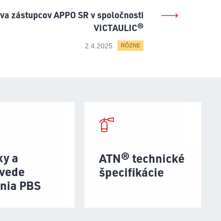
va zástupcov APPO SR v spoločnosti
VICTAULIC®
2.4.2025
RÔZNE
ky a
ATN® technické
vede
špecifikácie
enia PBS