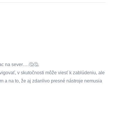
iac na sever….🤔🤔.
vigovať, v skutočnosti môže viesť k zablúdeniu, ale
a na to, že aj zdanlivo presné nástroje nemusia