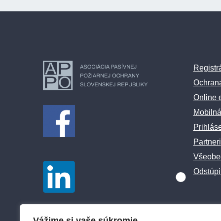
Registr
Ochran
Online 
Mobilná
Prihlás
Partneri
Všeobe
Odstúpi
Vážime si vaše súkromie