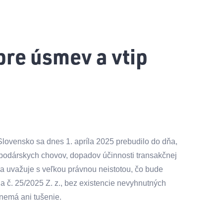
pre úsmev a vtip
Slovensko sa dnes 1. apríla 2025 prebudilo do dňa,
podárskych chovov, dopadov účinnosti transakčnej
tva uvažuje s veľkou právnou neistotou, čo bude
 č. 25/2025 Z. z., bez existencie nevyhnutných
nemá ani tušenie.