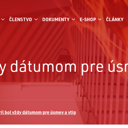
ČLENSTVO
DOKUMENTY
E-SHOP
ČLÁNKY
ždy dátumom pre ús
ríl bol vždy dátumom pre úsmev a vtip