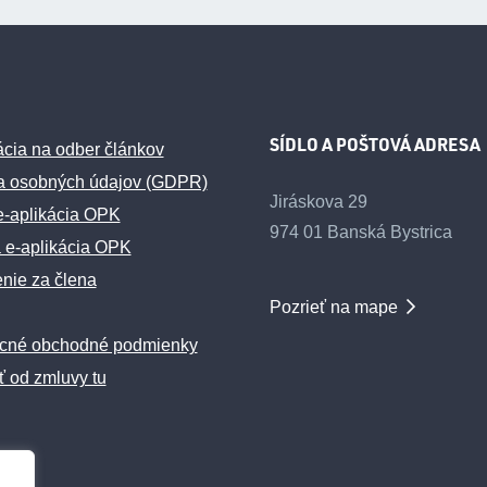
SÍDLO A POŠTOVÁ ADRESA
ácia na odber článkov
a osobných údajov (GDPR)
Jiráskova 29
e-aplikácia OPK
974 01 Banská Bystrica
 e-aplikácia OPK
enie za člena
Pozrieť na mape
cné obchodné podmienky
ť od zmluvy tu