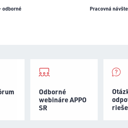
– odborné
Pracovná návšte
Otáz
fórum
Odborné
odpo
webináre APPO
rieš
SR