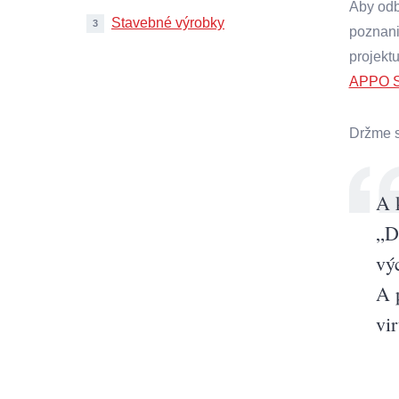
Aby odb
Stavebné výrobky
3
poznani
projekt
APPO 
Držme si
A 
„D
vý
A 
vir