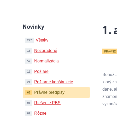
1.
Novinky
Všetky
227
Nezaradené
15
PRÁVNE 
Normalizácia
57
Požiare
19
Bohužia
Požiarne konštrukcie
ktorý z
21
dane, al
Právne predpisy
66
znamena
Riešenie PBS
91
vykonáv
Rôzne
89